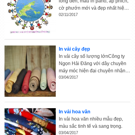
lồng đèn, mẫu in pano, áp phích,
cờ phướn mới và đẹp nhất hiện
02/11/2017
nay tại xưởng in vải Ngọn Hải
Đăng
In vải cây đẹp
In vải cây số lượng lớnCông ty
Ngọn Hải Đăng với dây chuyền
máy móc hiện đại chuyên nhận in
03/04/2017
các loại vải quận khổ lớn, in vải
cây, vải màu với số lượng bất kỳ.
Chất lượng vải tốt màu sắc rõ
ràng, không lem màu, ...
In vải hoa văn
In vải hoa văn nhiều mẫu đẹp,
màu sắc tinh tế và sang trọng.
03/04/2017