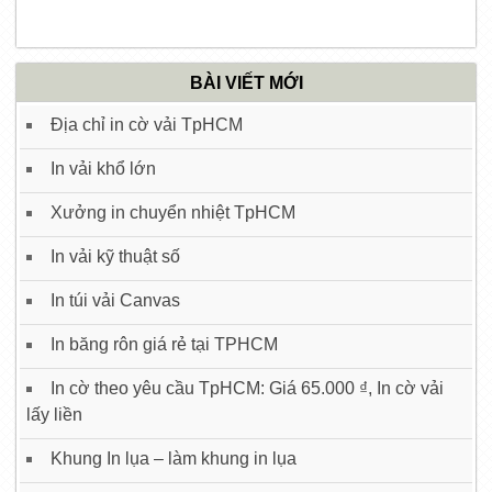
BÀI VIẾT MỚI
Địa chỉ in cờ vải TpHCM
In vải khổ lớn
Xưởng in chuyển nhiệt TpHCM
In vải kỹ thuật số
In túi vải Canvas
In băng rôn giá rẻ tại TPHCM
In cờ theo yêu cầu TpHCM: Giá 65.000 ₫, In cờ vải
lấy liền
Khung In lụa – làm khung in lụa