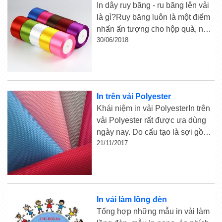
In dây ruy băng - ru băng lên vải
là gì?Ruy băng luôn là một điểm
nhấn ấn tượng cho hộp quà, nó
30/06/2018
không chỉ giúp hộp quà đẹp mà
còn tinh tế và sang trọng hơn
nữa. Hiện nay các dịch vụ in dây
...
In trên vải Polyester
Khái niệm in vải PolyesterIn trên
vải Polyester rất được ưa dùng
ngày nay. Do cấu tạo là sợi gồm
21/11/2017
100% nylon nên có nhược điểm
không hút ẩm, dễ gây nóng,
nhưng nếu được pha cùng sợi
Cotton thì thường có độ bền cao
...
In vải làm lồng đèn
Tổng hợp những mẫu in vải làm