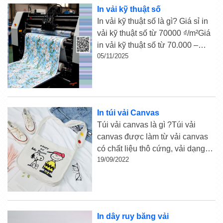
In vải kỹ thuật số
In vải kỹ thuật số là gì? Giá sỉ in
vải kỹ thuật số từ 70000 ₫/m²Giá
in vải kỹ thuật số từ 70.000 –
05/11/2025
180.000 ₫/m², để in vải kỹ thuật
số bạn hãy liên hệ với Xưởng In
Vải Ngọn Hải Đăng qua ...
In túi vải Canvas
Túi vải canvas là gì ?Túi vải
canvas được làm từ vải canvas
có chất liệu thô cứng, vải dạng
19/09/2022
sợi nên độ bền cao, khả năng
chống nước trung bình, độ bám
màu cao nên có nhiều kiểu dáng
kích thước chính những yếu ...
In dây ruy băng vải